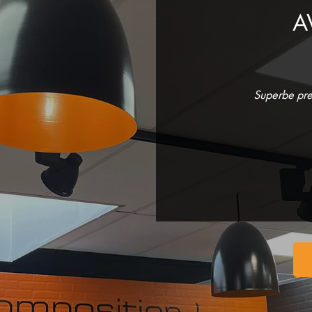
A
Superbe pre