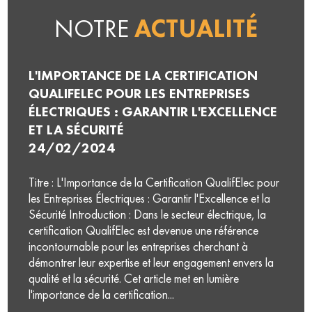
NOTRE
NOTRE
ACTUALITÉ
ACTUALITÉ
L'IMPORTANCE DE LA VÉRIFICATION DE
L'IMPORTANCE DE LA CERTIFICATION
LA MISE À LA TERRE ÉLECTRIQUE :
QUALIFELEC POUR LES ENTREPRISES
GARANTIR LA SÉCURITÉ ET L'EFFICACITÉ
ÉLECTRIQUES : GARANTIR L'EXCELLENCE
ÉNERGÉTIQUE
ET LA SÉCURITÉ
24/02/2024
24/02/2024
Titre : L'Importance de la Vérification de la Mise à la
Titre : L'Importance de la Certification QualifElec pour
Terre Électrique : Garantir la Sécurité et l'Efficacité
les Entreprises Électriques : Garantir l'Excellence et la
Énergétique Introduction : La vérification de la mise à
Sécurité Introduction : Dans le secteur électrique, la
la terre électrique est une étape cruciale dans la
certification QualifElec est devenue une référence
maintenance d'un système électrique, que ce soit dans
incontournable pour les entreprises cherchant à
une résidence, une entreprise ou une installation
démontrer leur expertise et leur engagement envers la
industrielle. Cet article explore l'importance de cette...
qualité et la sécurité. Cet article met en lumière
l'importance de la certification...